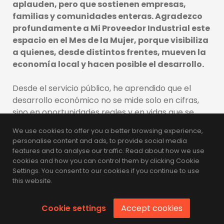
aplauden, pero que sostienen empresas,
familias y comunidades enteras. Agradezco
profundamente a Mi Proveedor Industrial este
espacio en el Mes de la Mujer, porque visibiliza
a quienes, desde distintos frentes, mueven la
economía local y hacen posible el desarrollo.
Desde el servicio público, he aprendido que el
desarrollo económico no se mide solo en cifras,
sino en oportunidades reales y en vidas que se
transforman. Me siento profundamente
We use cookies to offer you a better browsing experience,
afortunada de poder unir mi formación como
personalise content and ads, to provide social media
ingeniera industrial con mi vocación de servidora
features and to analyse our traffic. Read about how we use
pública, porque ambas me han enseñado que la
cookies and how you can control them by clicking Cookie
Settings. You consent to our cookies if you continue to use
industria se construye con personas, con
this website.
constancia y con la capacidad de no rendirse,
incluso cuando el cansancio pesa.
Cookie settings
Accept cookies
Las mujeres que trabajamos sabemos lo que pesa