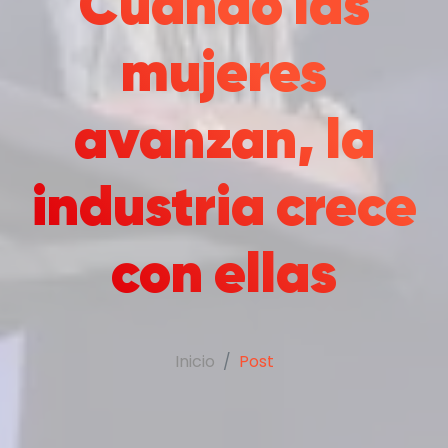
Cuando las
mujeres
avanzan, la
industria crece
con ellas
Inicio
Post